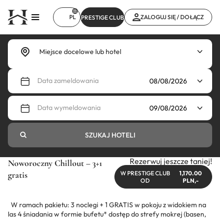
Przejdź
do
PL
ZALOGUJ SIĘ / DOŁĄCZ
PRESTIGE CLUB
treści
Data zameldowania
Data wymeldowania
SZUKAJ HOTELI
Rezerwuj jeszcze taniej!
Noworoczny Chillout – 3+1
gratis
W PRESTIGE CLUB
1,170.00
OD
PLN,-
W ramach pakietu: 3 noclegi + 1 GRATIS w pokoju z widokiem na
las 4 śniadania w formie bufetu* dostęp do strefy mokrej (basen,