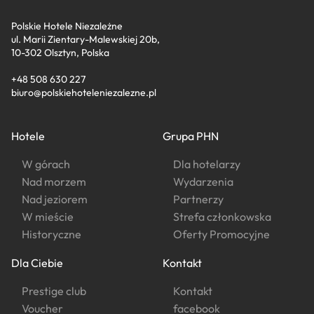
Polskie Hotele Niezależne
ul. Marii Zientary-Malewskiej 20b,
10-302 Olsztyn, Polska
+48 508 630 227
biuro@polskiehoteleniezalezne.pl
Hotele
Grupa PHN
W górach
Dla hotelarzy
Nad morzem
Wydarzenia
Nad jeziorem
Partnerzy
W mieście
Strefa członkowska
Historyczne
Oferty Promocyjne
Dla Ciebie
Kontakt
Prestige club
Kontakt
Voucher
facebook