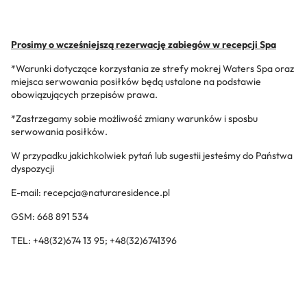
Prosimy o wcześniejszą rezerwację zabiegów w recepcji Spa
*Warunki dotyczące korzystania ze strefy mokrej Waters Spa oraz
miejsca serwowania posiłków będą ustalone na podstawie
obowiązujących przepisów prawa.
*Zastrzegamy sobie możliwość zmiany warunków i sposbu
serwowania posiłków.
W przypadku jakichkolwiek pytań lub sugestii jesteśmy do Państwa
dyspozycji
E-mail: recepcja@naturaresidence.pl
GSM: 668 891 534
TEL: +48(32)674 13 95; +48(32)6741396