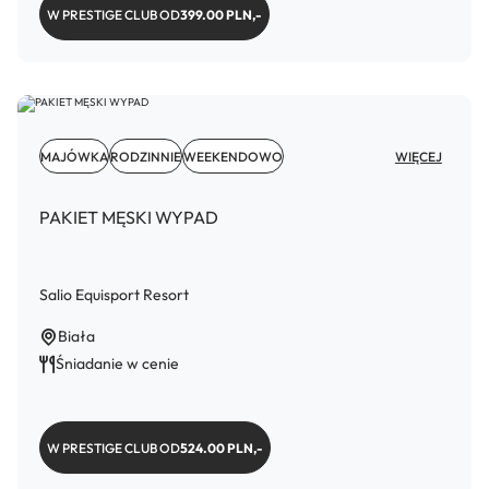
W PRESTIGE CLUB OD
399.00 PLN,-
MAJÓWKA
RODZINNIE
WEEKENDOWO
WIĘCEJ
PAKIET MĘSKI WYPAD
Salio Equisport Resort
Biała
Śniadanie w cenie
W PRESTIGE CLUB OD
524.00 PLN,-