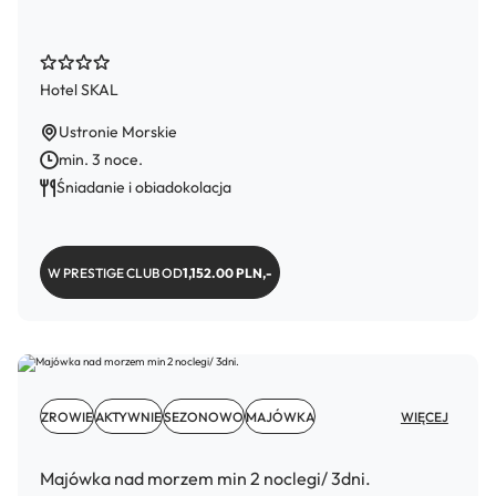
Hotel SKAL
Ustronie Morskie
min. 3 noce.
Śniadanie i obiadokolacja
W PRESTIGE CLUB OD
1,152.00 PLN,-
ZROWIE
AKTYWNIE
SEZONOWO
MAJÓWKA
WIĘCEJ
Majówka nad morzem min 2 noclegi/ 3dni.