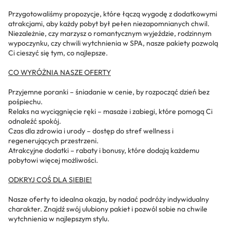
Przygotowaliśmy propozycje, które łączą wygodę z dodatkowymi
atrakcjami, aby każdy pobyt był pełen niezapomnianych chwil.
Niezależnie, czy marzysz o romantycznym wyjeździe, rodzinnym
wypoczynku, czy chwili wytchnienia w SPA, nasze pakiety pozwolą
Ci cieszyć się tym, co najlepsze.
CO WYRÓŻNIA NASZE OFERTY
Przyjemne poranki – śniadanie w cenie, by rozpocząć dzień bez
pośpiechu.
Relaks na wyciągnięcie ręki – masaże i zabiegi, które pomogą Ci
odnaleźć spokój.
Czas dla zdrowia i urody – dostęp do stref wellness i
regenerujących przestrzeni.
Atrakcyjne dodatki – rabaty i bonusy, które dodają każdemu
pobytowi więcej możliwości.
ODKRYJ COŚ DLA SIEBIE!
Nasze oferty to idealna okazja, by nadać podróży indywidualny
charakter. Znajdź swój ulubiony pakiet i pozwól sobie na chwile
wytchnienia w najlepszym stylu.