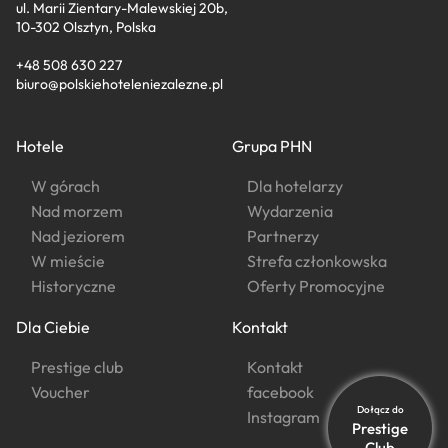
ul. Marii Zientary-Malewskiej 20b,
10-302 Olsztyn, Polska
+48 508 630 227
biuro@polskiehoteleniezalezne.pl
Hotele
Grupa PHN
W górach
Dla hotelarzy
Nad morzem
Wydarzenia
Nad jeziorem
Partnerzy
W mieście
Strefa członkowska
Historyczne
Oferty Promocyjne
Dla Ciebie
Kontakt
Prestige club
Kontakt
Voucher
facebook
Dołącz do
Instagram
Prestige
Club