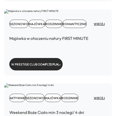
SEZONOWO
MAJÓWKA
RODZINNIE
ROMANTYCZNIE
WIĘCEJ
Majówka w otoczeniu natury FIRST MINUTE
W PRESTIGE CLUB OD
491.72 PLN,-
AKTYWNIE
SEZONOWO
MAJÓWKA
RODZINNIE
WIĘCEJ
Weekend Boże Ciało min 3 noclegi/ 4 dni