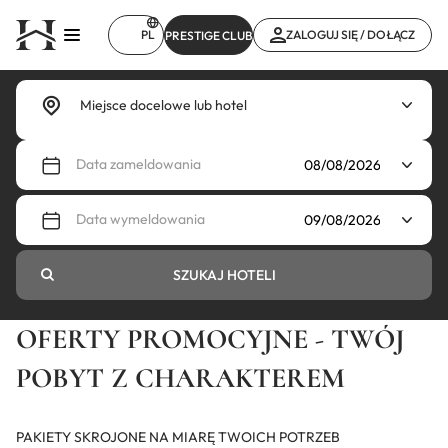
Przejdź
do
PL
ZALOGUJ SIĘ / DOŁĄCZ
PRESTIGE CLUB
treści
Data zameldowania
Data wymeldowania
SZUKAJ HOTELI
OFERTY PROMOCYJNE - TWÓJ
POBYT Z CHARAKTEREM
PAKIETY SKROJONE NA MIARĘ TWOICH POTRZEB