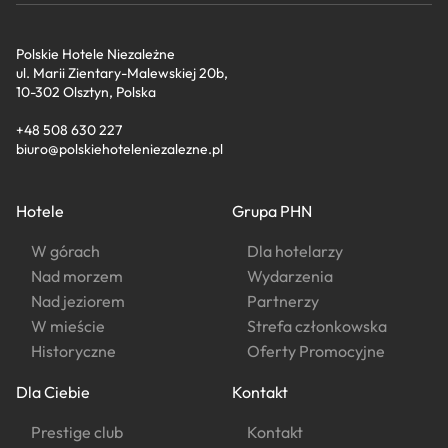
Polskie Hotele Niezależne
ul. Marii Zientary-Malewskiej 20b,
10-302 Olsztyn, Polska
+48 508 630 227
biuro@polskiehoteleniezalezne.pl
Hotele
Grupa PHN
W górach
Dla hotelarzy
Nad morzem
Wydarzenia
Nad jeziorem
Partnerzy
W mieście
Strefa członkowska
Historyczne
Oferty Promocyjne
Dla Ciebie
Kontakt
Prestige club
Kontakt