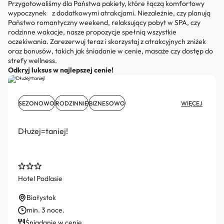
Przygotowaliśmy dla Państwa pakiety, które łączą komfortowy
wypoczynek z dodatkowymi atrakcjami. Niezależnie, czy planują
Państwo romantyczny weekend, relaksujący pobyt w SPA, czy
rodzinne wakacje, nasze propozycje spełnią wszystkie
oczekiwania. Zarezerwuj teraz i skorzystaj z atrakcyjnych zniżek
oraz bonusów, takich jak śniadanie w cenie, masaże czy dostęp do
strefy wellness.
Odkryj luksus w najlepszej cenie!
SEZONOWO
RODZINNIE
BIZNESOWO
WIĘCEJ
Dłużej=taniej!
Hotel Podlasie
Białystok
min. 3 noce.
Śniadanie w cenie