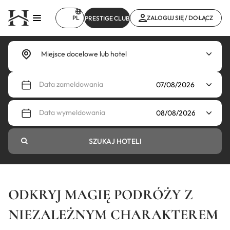
Przejdź
do
PL
ZALOGUJ SIĘ / DOŁĄCZ
PRESTIGE CLUB
treści
Data zameldowania
Data wymeldowania
SZUKAJ HOTELI
ODKRYJ MAGIĘ PODRÓŻY Z
NIEZALEŻNYM CHARAKTEREM