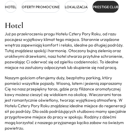
HOTEL
OFERTY PROMOCYJNE
LOKALIZACJA
PRESTIGE CLUB
Hotel
Już po przekroczeniu progu Hotelu Cztery Pory Roku, od razu
poczujesz wyjątkowy klimat tego miejsca. Starannie urządzone
wnętrza zapewniają komfort i relaks, idealne po długiej podróży.
Tutaj znajdziesz spokój i harmonię. Otoczony bujną zielenią oraz
urokliwymi drzewkami, nasz hotel stwarza przytulne schronienie,
pozwalając Ci oderwać się od zgiełku codzienności. To idealne
miejsce na zasłużony odpoczynek lub skupienie się nad pracą.
Naszym gościom oferujemy duży, bezpłatny parking, który
pomieści wszystkie pojazdy. Wiosną, latem i jesienią zapraszamy
Cię na nasz przepiękny taras, gdzie przy filiżance aromatycznej
kawy możesz cieszyć się widokiem na okolicę. Wieczorami taras
jest romantycznie oświetlony, tworząc wyjątkową atmosferę. W
Hotelu Cztery Pory Roku znajdziesz idealne miejsce do regeneracji
sił po podróży. Dla osób podróżujących służbowo mamy specjalnie
przygotowane miejsce do pracy w spokoju. Rodziny z dziećmi
mogą korzystać z naszego przyjaznego kącika zabaw na świeżym
powietrzu.