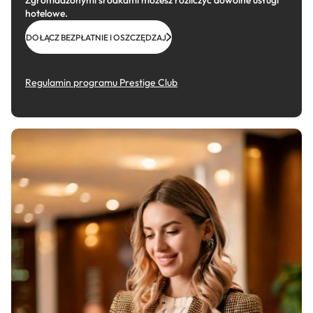
Zgromadzonymi środkami możesz rozliczyć dowolne usługi
hotelowe.
DOŁĄCZ BEZPŁATNIE I OSZCZĘDZAJ
Regulamin programu Prestige Club