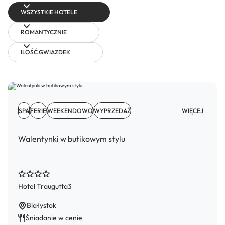
WSZYSTKIE HOTELE
ROMANTYCZNIE
ILOŚĆ GWIAZDEK
SPA
FERIE
WEEKENDOWO
WYPRZEDAŻ
WIĘCEJ
Walentynki w butikowym stylu
Hotel Traugutta3
Białystok
Śniadanie w cenie