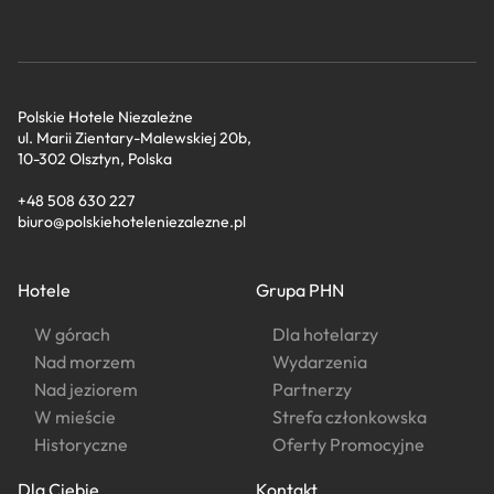
Polskie Hotele Niezależne
ul. Marii Zientary-Malewskiej 20b,
10-302 Olsztyn, Polska
+48 508 630 227
biuro@polskiehoteleniezalezne.pl
Hotele
Grupa PHN
W górach
Dla hotelarzy
Nad morzem
Wydarzenia
Nad jeziorem
Partnerzy
W mieście
Strefa członkowska
Historyczne
Oferty Promocyjne
Dla Ciebie
Kontakt