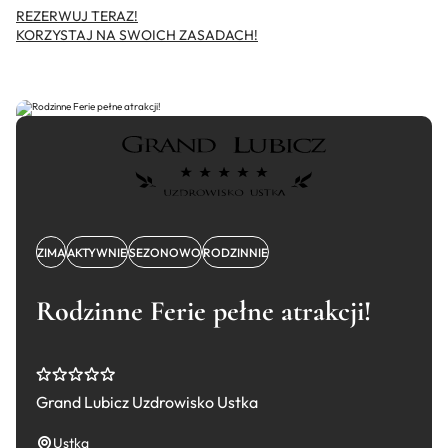
REZERWUJ TERAZ!
KORZYSTAJ NA SWOICH ZASADACH!
ZIMA
AKTYWNIE
SEZONOWO
RODZINNIE
Rodzinne Ferie pełne atrakcji!
Grand Lubicz Uzdrowisko Ustka
Ustka