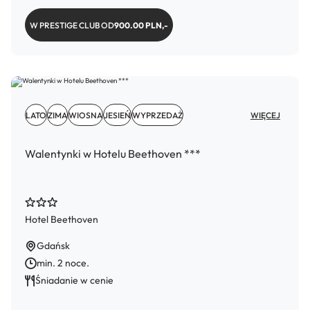
W PRESTIGE CLUB OD
900.00 PLN,-
LATO
ZIMA
WIOSNA
JESIEŃ
WYPRZEDAŻ
WIĘCEJ
Walentynki w Hotelu Beethoven ***
Hotel Beethoven
Gdańsk
min. 2 noce.
Śniadanie w cenie