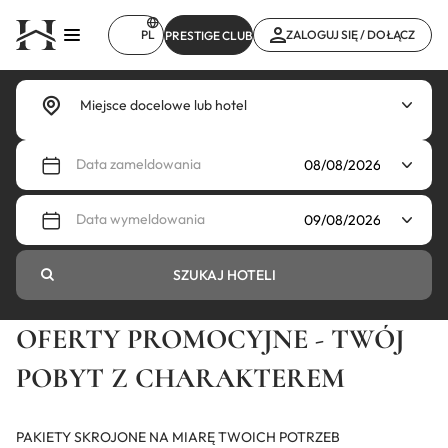
Przejdź
do
PL
ZALOGUJ SIĘ / DOŁĄCZ
PRESTIGE CLUB
treści
Data zameldowania
Data wymeldowania
SZUKAJ HOTELI
OFERTY PROMOCYJNE - TWÓJ
POBYT Z CHARAKTEREM
PAKIETY SKROJONE NA MIARĘ TWOICH POTRZEB