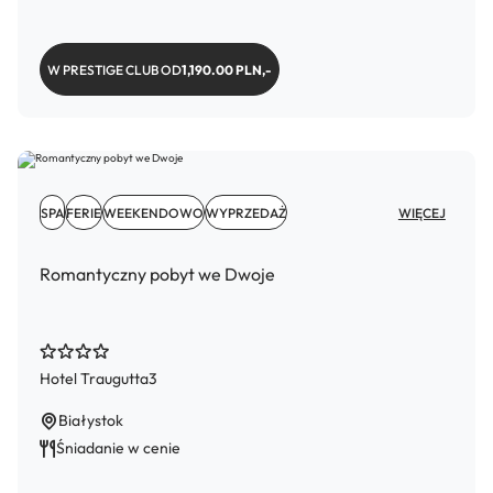
W PRESTIGE CLUB OD
1,190.00 PLN,-
SPA
FERIE
WEEKENDOWO
WYPRZEDAŻ
WIĘCEJ
Romantyczny pobyt we Dwoje
Hotel Traugutta3
Białystok
Śniadanie w cenie