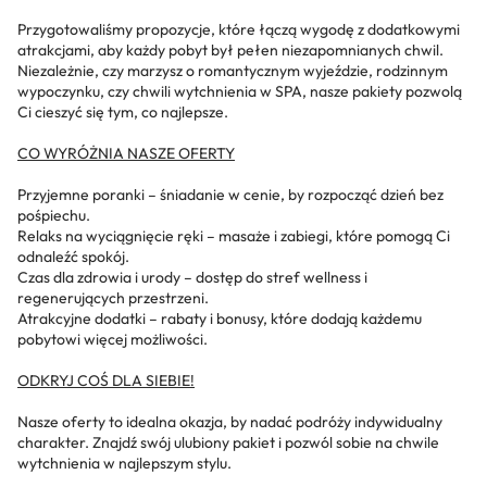
Przygotowaliśmy propozycje, które łączą wygodę z dodatkowymi
atrakcjami, aby każdy pobyt był pełen niezapomnianych chwil.
Niezależnie, czy marzysz o romantycznym wyjeździe, rodzinnym
wypoczynku, czy chwili wytchnienia w SPA, nasze pakiety pozwolą
Ci cieszyć się tym, co najlepsze.
CO WYRÓŻNIA NASZE OFERTY
Przyjemne poranki – śniadanie w cenie, by rozpocząć dzień bez
pośpiechu.
Relaks na wyciągnięcie ręki – masaże i zabiegi, które pomogą Ci
odnaleźć spokój.
Czas dla zdrowia i urody – dostęp do stref wellness i
regenerujących przestrzeni.
Atrakcyjne dodatki – rabaty i bonusy, które dodają każdemu
pobytowi więcej możliwości.
ODKRYJ COŚ DLA SIEBIE!
Nasze oferty to idealna okazja, by nadać podróży indywidualny
charakter. Znajdź swój ulubiony pakiet i pozwól sobie na chwile
wytchnienia w najlepszym stylu.