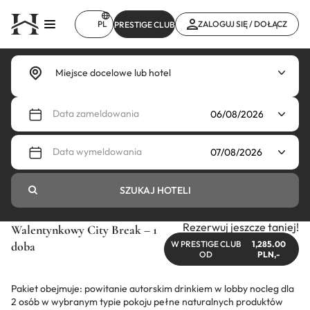
Przejdź
do
PL
ZALOGUJ SIĘ / DOŁĄCZ
PRESTIGE CLUB
treści
Data zameldowania
Data wymeldowania
SZUKAJ HOTELI
Rezerwuj jeszcze taniej!
Walentynkowy City Break – 1
doba
W PRESTIGE CLUB
1,285.00
OD
PLN,-
Pakiet obejmuje: powitanie autorskim drinkiem w lobby nocleg dla
2 osób w wybranym typie pokoju pełne naturalnych produktów