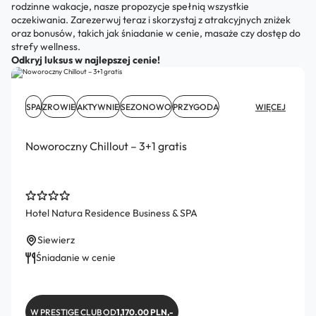
rodzinne wakacje, nasze propozycje spełnią wszystkie
oczekiwania. Zarezerwuj teraz i skorzystaj z atrakcyjnych zniżek
oraz bonusów, takich jak śniadanie w cenie, masaże czy dostęp do
strefy wellness.
Odkryj luksus w najlepszej cenie!
SPA
ZROWIE
AKTYWNIE
SEZONOWO
PRZYGODA
WIĘCEJ
Noworoczny Chillout – 3+1 gratis
Hotel Natura Residence Business & SPA
Siewierz
Śniadanie w cenie
W PRESTIGE CLUB OD
1,170.00 PLN,-