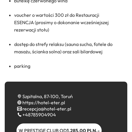
butelkę czerwonego wina
voucher o wartości 300 zł do Restauracji
ESENCJA (prosimy o dokonanie wcześniejszej
rezerwacji stołu)
dostęp do strefy relaksu (sauna sucha, fotele do
masażu, ścianka solna) oraz sali bilardowej
parking
Szpitalna, 87-100, Toruń
https://hotel-eter.pl
recepcja@hotel-eter.pl
+48785904904
W PRESTIGE CLUB OD
1,285.00 PLN,-