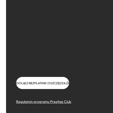
DOŁĄCZ BEZPŁATNIE I OSZCZĘDZAJ
Regulamin programu Prestige Club