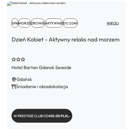
SPA
MORZE
ZROWIE
AKTYWNIE
DO 2 DNI
WIĘCEJ
Dzień Kobiet – Aktywny relaks nad morzem
Hotel Bartan Gdansk Seaside
Gdańsk
Śniadanie i obiadokolacja
W PRESTIGE CLUB OD
410.00 PLN,-