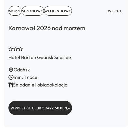
MORZE
SEZONOWO
WEEKENDOWO
WIĘCEJ
Karnawał 2026 nad morzem
Hotel Bartan Gdansk Seaside
Gdańsk
min. 1 noce.
Śniadanie i obiadokolacja
W PRESTIGE CLUB OD
422.50 PLN,-