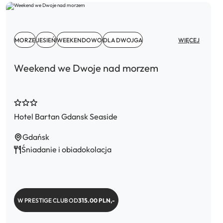
MORZE
JESIEŃ
WEEKENDOWO
DLA DWOJGA
WIĘCEJ
Weekend we Dwoje nad morzem
Hotel Bartan Gdansk Seaside
Gdańsk
Śniadanie i obiadokolacja
W PRESTIGE CLUB OD
315.00 PLN,-