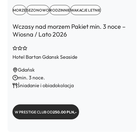
MORZE
SEZONOWO
RODZINNIE
WAKACJE LETNIE
Wczasy nad morzem Pakiet min. 3 noce –
Wiosna / Lato 2026
Hotel Bartan Gdansk Seaside
Gdańsk
min. 3 noce.
Śniadanie i obiadokolacja
W PRESTIGE CLUB OD
250.00 PLN,-