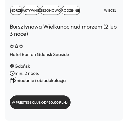
MORZE
AKTYWNIE
SEZONOWO
RODZINNIE
WIĘCEJ
Bursztynowa Wielkanoc nad morzem (2 lub
3 noce)
Hotel Bartan Gdansk Seaside
Gdańsk
min. 2 noce.
Śniadanie i obiadokolacja
W PRESTIGE CLUB OD
490.00 PLN,-