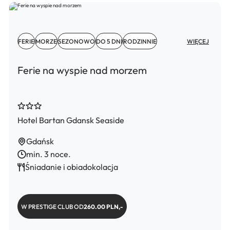
FERIE
MORZE
SEZONOWO
DO 5 DNI
RODZINNIE
WIĘCEJ
Ferie na wyspie nad morzem
Hotel Bartan Gdansk Seaside
Gdańsk
min. 3 noce.
Śniadanie i obiadokolacja
W PRESTIGE CLUB OD
260.00 PLN,-