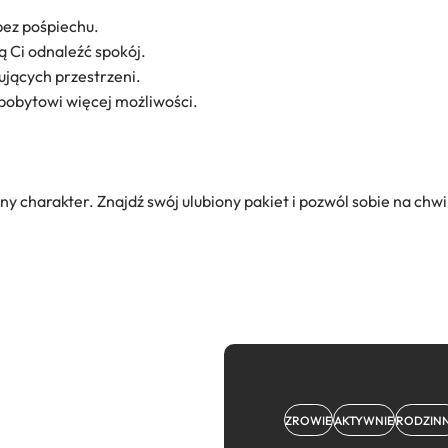
bez pośpiechu.
ą Ci odnaleźć spokój.
rujących przestrzeni.
 pobytowi więcej możliwości.
ny charakter. Znajdź swój ulubiony pakiet i pozwól sobie na chwi
ZROWIE
AKTYWNIE
RODZINN