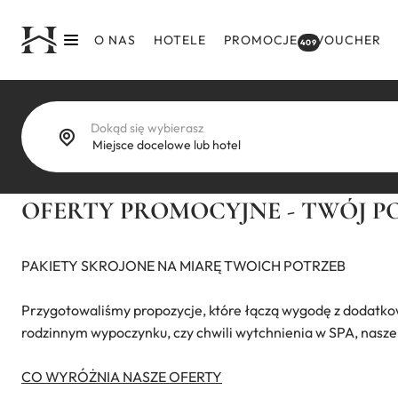
Przejdź
do
O NAS
HOTELE
PROMOCJE
VOUCHER
409
treści
Dokąd się wybierasz
OFERTY PROMOCYJNE - TWÓJ 
PAKIETY SKROJONE NA MIARĘ TWOICH POTRZEB
Przygotowaliśmy propozycje, które łączą wygodę z dodatko
rodzinnym wypoczynku, czy chwili wytchnienia w SPA, nasze p
CO WYRÓŻNIA NASZE OFERTY