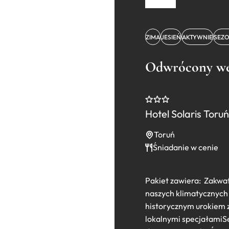
ZIMA
JESIEŃ
AKTYWNIE
SEZ
Odwrócony we
Hotel Solaris Toruń
Toruń
Śniadanie w cenie
Pakiet zawiera: Zakw
naszych klimatycznych 
historycznym urokiem 
lokalnymi specjałamiS