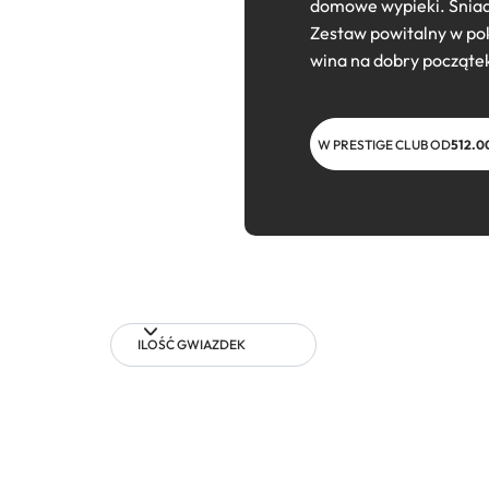
domowe wypieki. Śniada
Zestaw powitalny w pok
wina na dobry począte
W PRESTIGE CLUB OD
512.0
ILOŚĆ GWIAZDEK