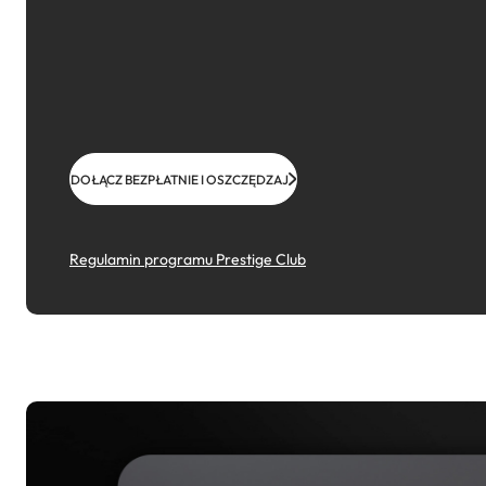
DOŁĄCZ BEZPŁATNIE I OSZCZĘDZAJ
Regulamin programu Prestige Club