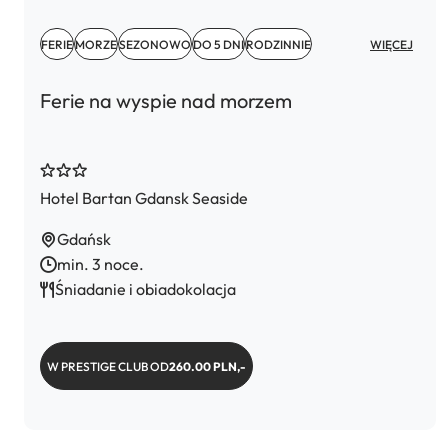
FERIE
MORZE
SEZONOWO
DO 5 DNI
RODZINNIE
WIĘCEJ
Ferie na wyspie nad morzem
Hotel Bartan Gdansk Seaside
Gdańsk
min. 3 noce.
Śniadanie i obiadokolacja
W PRESTIGE CLUB OD
260.00 PLN,-