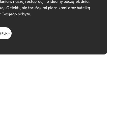
nia w naszej restauracji to idealny początek dnia.
ojuDelektuj się toruńskimi piernikami oraz butelką
k Twojego pobytu.
0 PLN,-