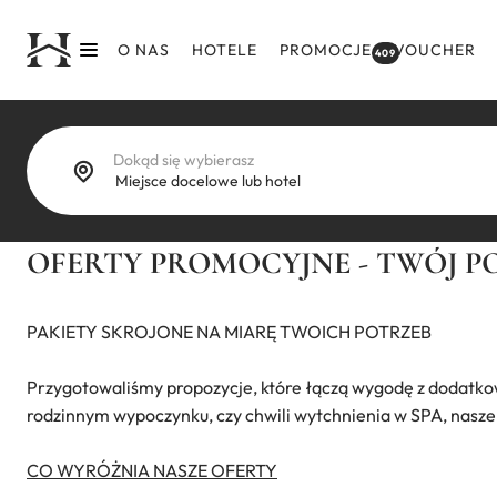
Przejdź
do
O NAS
HOTELE
PROMOCJE
VOUCHER
409
treści
Dokąd się wybierasz
OFERTY PROMOCYJNE - TWÓJ 
PAKIETY SKROJONE NA MIARĘ TWOICH POTRZEB
Przygotowaliśmy propozycje, które łączą wygodę z dodatko
rodzinnym wypoczynku, czy chwili wytchnienia w SPA, nasze p
CO WYRÓŻNIA NASZE OFERTY