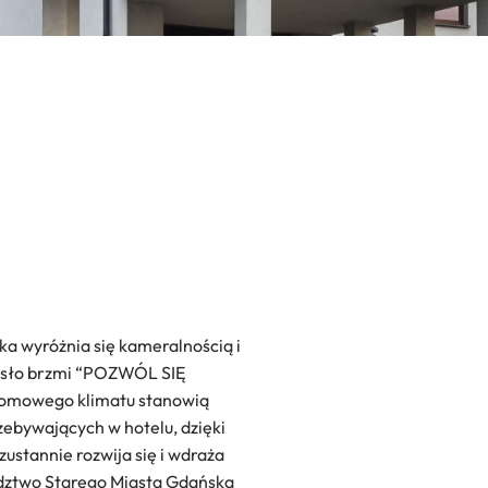
ka wyróżnia się kameralnością i
asło brzmi “POZWÓL SIĘ
domowego klimatu stanowią
zebywających w hotelu, dzięki
ustannie rozwija się i wdraża
edztwo Starego Miasta Gdańska