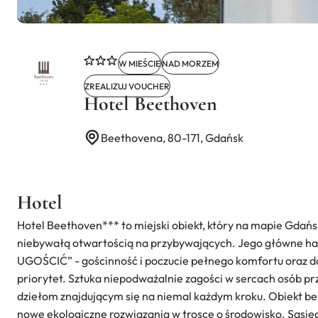
W MIEŚCIE
NAD MORZEM
ZREALIZUJ VOUCHER
Hotel Beethoven
Beethovena, 80-171, Gdańsk
Hotel
Hotel Beethoven*** to miejski obiekt, który na mapie Gdańs
niebywałą otwartością na przybywających. Jego główne h
UGOŚCIĆ” - gościnność i poczucie pełnego komfortu oraz 
priorytet. Sztuka niepodważalnie zagości w sercach osób pr
dziełom znajdującym się na niemal każdym kroku. Obiekt bez
nowe ekologiczne rozwiązania w trosce o środowisko. Sąsi