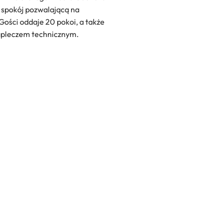
i spokój pozwalającą na
ości oddaje 20 pokoi, a także
zapleczem technicznym.