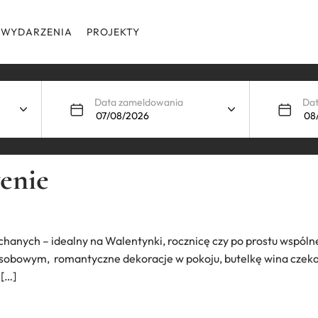
WYDARZENIA
PROJEKTY
Data zameldowania
Da
enie
chanych – idealny na Walentynki, rocznicę czy po prostu wspól
obowym, romantyczne dekoracje w pokoju, butelkę wina czekaj
 […]