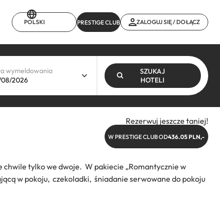
POLSKI
ZALOGUJ SIĘ / DOŁĄCZ
PRESTIGE CLUB
ta wymeldowania
SZUKAJ
HOTELI
Rezerwuj jeszcze taniej!
W PRESTIGE CLUB OD
436.05 PLN,-
ne chwile tylko we dwoje. W pakiecie „Romantycznie w
ącą w pokoju, czekoladki, śniadanie serwowane do pokoju