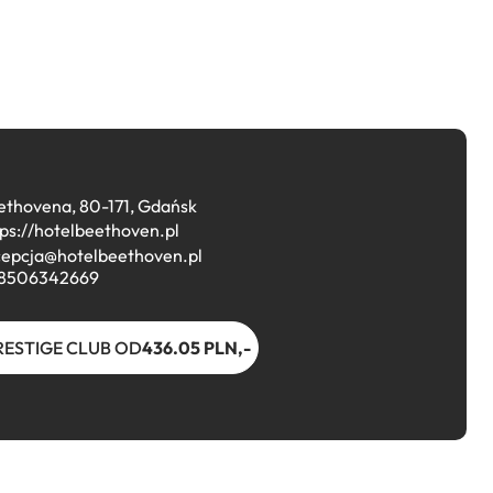
ethovena, 80-171, Gdańsk
tps://hotelbeethoven.pl
cepcja@hotelbeethoven.pl
8506342669
RESTIGE CLUB OD
436.05 PLN,-