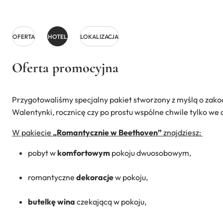
OFERTA
HOTEL
LOKALIZACJA
Oferta promocyjna
Przygotowaliśmy specjalny pakiet stworzony z myślą o zako
Walentynki, rocznicę czy po prostu wspólne chwile tylko we
W pakiecie
„Romantycznie w Beethoven”
znajdziesz:
pobyt w
komfortowym
pokoju dwuosobowym,
romantyczne
dekoracje
w pokoju,
butelkę wina
czekającą w pokoju,