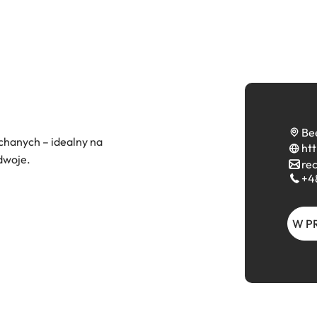
Be
chanych – idealny na
ht
 dwoje.
re
+4
W P