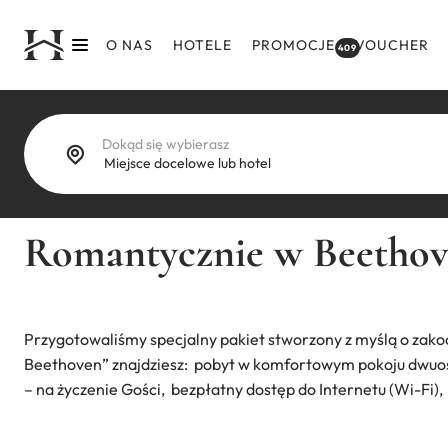
Przejdź
do
O NAS
HOTELE
PROMOCJE
VOUCHER
409
treści
Dokąd się wybierasz
Romantycznie w Beethov
Przygotowaliśmy specjalny pakiet stworzony z myślą o zako
Beethoven” znajdziesz: pobyt w komfortowym pokoju dwuos
– na życzenie Gości, bezpłatny dostęp do Internetu (Wi-Fi),