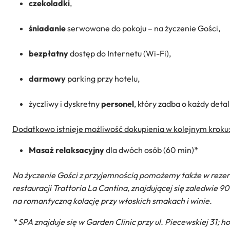
czekoladki
,
śniadanie
serwowane do pokoju – na życzenie Gości,
bezpłatny
dostęp do Internetu (Wi-Fi),
darmowy
parking przy hotelu,
życzliwy i dyskretny
personel
, który zadba o każdy det
Dodatkowo istnieje możliwość dokupienia w kolejnym kroku
Masaż relaksacyjny
dla dwóch osób (60 min)*
Na życzenie Gości z przyjemnością pomożemy także w rezerw
restauracji Trattoria La Cantina, znajdującej się zaledwie 9
na romantyczną kolację przy włoskich smakach i winie.
* SPA znajduje się w Garden Clinic przy ul. Piecewskiej 31; h