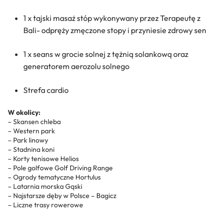
1 x tajski masaż stóp wykonywany przez Terapeutę z
Bali- odpręży zmęczone stopy i przyniesie zdrowy sen
1 x seans w grocie solnej z tężnią solankową oraz
generatorem aerozolu solnego
Strefa cardio
W okolicy:
– Skansen chleba
– Western park
– Park linowy
– Stadnina koni
– Korty tenisowe Helios
– Pole golfowe Golf Driving Range
– Ogrody tematyczne Hortulus
– Latarnia morska Gąski
– Najstarsze dęby w Polsce – Bagicz
– Liczne trasy rowerowe