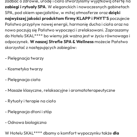
zadbać o zdrowie, urodę i ciało stworzyliśmy wyjątkową ofertę na
zabiegi i rytuały SPA
. W eleganckich i nowoczesnych gabinetach
SPA, pod okiem specjalistów, w miłej atmosferze oraz
dzięki
najwyższej jakości produktom firmy KLAPP i PHYT’S
poczujecie
Państwo przypływ nowej energii, harmonię ducha i ciała oraz na
nowo poczują się Państwo wypoczęci i zrelaksowani. Zapraszamy
do Hotelu SKAL**** bo wiemy jak ważna jest w życiu równowaga i
odpoczynek.
W naszej Strefie SPA & Wellness
możecie Państwo
skorzystać z następujących zabiegów:
- Pielęgnacja twarzy
- Kosmetyka twarzy
- Pielęgnacja ciała
- Masaże klasyczne, relaksacyjne i aromatoterapeutyczne
- Rytuały i terapie na ciało
- Pielęgnacja dłoni i stóp
- Odnowa biologiczna
W Hotelu SKAL**** dbamy o komfort wypoczynku także
dla