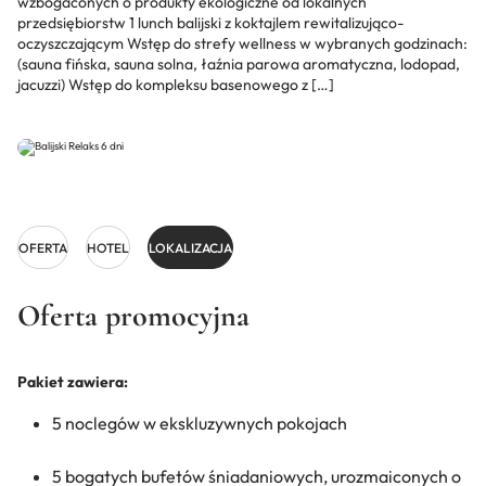
wzbogaconych o produkty ekologiczne od lokalnych
przedsiębiorstw 1 lunch balijski z koktajlem rewitalizująco-
oczyszczającym Wstęp do strefy wellness w wybranych godzinach:
(sauna fińska, sauna solna, łaźnia parowa aromatyczna, lodopad,
jacuzzi) Wstęp do kompleksu basenowego z […]
OFERTA
HOTEL
LOKALIZACJA
Oferta promocyjna
Pakiet zawiera:
5 noclegów w ekskluzywnych pokojach
5 bogatych bufetów śniadaniowych, urozmaiconych o