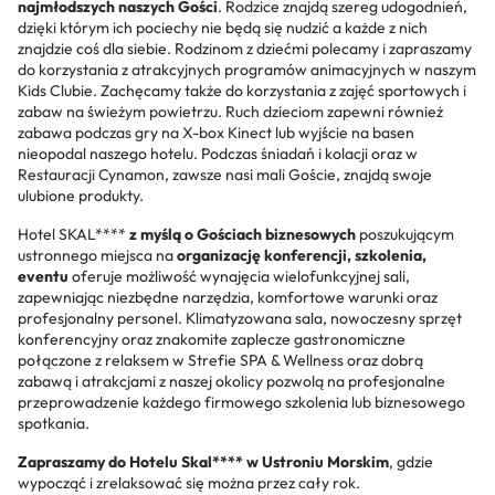
najmłodszych naszych Gości
. Rodzice znajdą szereg udogodnień,
dzięki którym ich pociechy nie będą się nudzić a każde z nich
znajdzie coś dla siebie. Rodzinom z dziećmi polecamy i zapraszamy
do korzystania z atrakcyjnych programów animacyjnych w naszym
Kids Clubie. Zachęcamy także do korzystania z zajęć sportowych i
zabaw na świeżym powietrzu. Ruch dzieciom zapewni również
zabawa podczas gry na X-box Kinect lub wyjście na basen
nieopodal naszego hotelu. Podczas śniadań i kolacji oraz w
Restauracji Cynamon, zawsze nasi mali Goście, znajdą swoje
ulubione produkty.
Hotel SKAL****
z myślą o Gościach biznesowych
poszukującym
ustronnego miejsca na
organizację konferencji, szkolenia,
eventu
oferuje możliwość wynajęcia wielofunkcyjnej sali,
zapewniając niezbędne narzędzia, komfortowe warunki oraz
profesjonalny personel. Klimatyzowana sala, nowoczesny sprzęt
konferencyjny oraz znakomite zaplecze gastronomiczne
połączone z relaksem w Strefie SPA & Wellness oraz dobrą
zabawą i atrakcjami z naszej okolicy pozwolą na profesjonalne
przeprowadzenie każdego firmowego szkolenia lub biznesowego
spotkania.
Zapraszamy do Hotelu Skal**** w Ustroniu Morskim
, gdzie
wypocząć i zrelaksować się można przez cały rok.