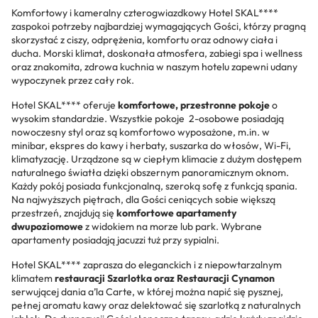
Komfortowy i kameralny czterogwiazdkowy Hotel SKAL****
zaspokoi potrzeby najbardziej wymagających Gości, którzy pragną
skorzystać z ciszy, odprężenia, komfortu oraz odnowy ciała i
ducha. Morski klimat, doskonała atmosfera, zabiegi spa i wellness
oraz znakomita, zdrowa kuchnia w naszym hotelu zapewni udany
wypoczynek przez cały rok.
Hotel SKAL**** oferuje
komfortowe, przestronne pokoje
o
wysokim standardzie. Wszystkie pokoje 2-osobowe posiadają
nowoczesny styl oraz są komfortowo wyposażone, m.in. w
minibar, ekspres do kawy i herbaty, suszarka do włosów, Wi-Fi,
klimatyzację. Urządzone są w ciepłym klimacie z dużym dostępem
naturalnego światła dzięki obszernym panoramicznym oknom.
Każdy pokój posiada funkcjonalną, szeroką sofę z funkcją spania.
Na najwyższych piętrach, dla Gości ceniących sobie większą
przestrzeń, znajdują się
komfortowe apartamenty
dwupoziomowe
z widokiem na morze lub park. Wybrane
apartamenty posiadają jacuzzi tuż przy sypialni.
Hotel SKAL**** zaprasza do eleganckich i z niepowtarzalnym
klimatem
restauracji Szarlotka oraz Restauracji Cynamon
serwującej dania a’la Carte, w której można napić się pysznej,
pełnej aromatu kawy oraz delektować się szarlotką z naturalnych