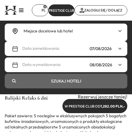
Przejdź
do
PL
ZALOGUJ SIĘ / DOŁĄCZ
PRESTIGE CLUB
treści
Data zameldowania
Data wymeldowania
SZUKAJ HOTELI
Rezerwuj jeszcze taniej!
Balijski Relaks 6 dni
W PRESTIGE CLUB OD
1,282.00 PLN,-
Pakiet zawiera: 5 noclegów w ekskluzywnych pokojach 5 bogatych
bufetów śniadaniowych, urozmaiconych o produkty ekologiczne
od lokalnych przedsiębiorstw 5 urozmaiconych obiadokolacji