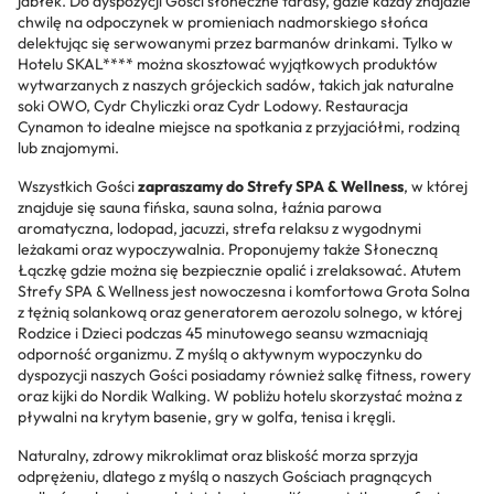
jabłek. Do dyspozycji Gości słoneczne tarasy, gdzie każdy znajdzie
chwilę na odpoczynek w promieniach nadmorskiego słońca
delektując się serwowanymi przez barmanów drinkami. Tylko w
Hotelu SKAL**** można skosztować wyjątkowych produktów
wytwarzanych z naszych grójeckich sadów, takich jak naturalne
soki OWO, Cydr Chyliczki oraz Cydr Lodowy. Restauracja
Cynamon to idealne miejsce na spotkania z przyjaciółmi, rodziną
lub znajomymi.
Wszystkich Gości
zapraszamy do Strefy SPA & Wellness
, w której
znajduje się sauna fińska, sauna solna, łaźnia parowa
aromatyczna, lodopad, jacuzzi, strefa relaksu z wygodnymi
leżakami oraz wypoczywalnia. Proponujemy także Słoneczną
Łączkę gdzie można się bezpiecznie opalić i zrelaksować. Atutem
Strefy SPA & Wellness jest nowoczesna i komfortowa Grota Solna
z tężnią solankową oraz generatorem aerozolu solnego, w której
Rodzice i Dzieci podczas 45 minutowego seansu wzmacniają
odporność organizmu. Z myślą o aktywnym wypoczynku do
dyspozycji naszych Gości posiadamy również salkę fitness, rowery
oraz kijki do Nordik Walking. W pobliżu hotelu skorzystać można z
pływalni na krytym basenie, gry w golfa, tenisa i kręgli.
Naturalny, zdrowy mikroklimat oraz bliskość morza sprzyja
odprężeniu, dlatego z myślą o naszych Gościach pragnących