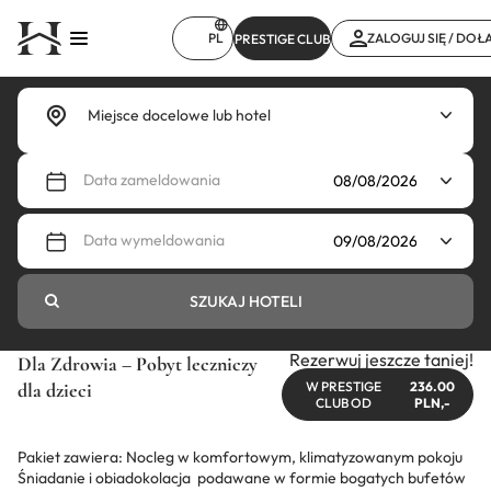
Przejdź
do
PL
ZALOGUJ SIĘ / DOŁ
PRESTIGE CLUB
treści
Data zameldowania
Data wymeldowania
SZUKAJ HOTELI
Rezerwuj jeszcze taniej!
Dla Zdrowia – Pobyt leczniczy
dla dzieci
W PRESTIGE
236.00
CLUB OD
PLN,-
Pakiet zawiera: Nocleg w komfortowym, klimatyzowanym pokoju
Śniadanie i obiadokolacja podawane w formie bogatych bufetów