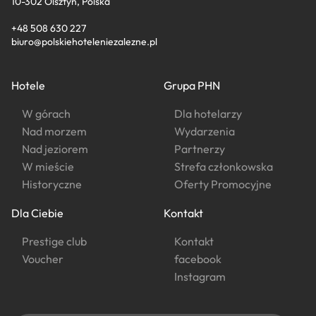
10-302 Olsztyn, Polska
+48 508 630 227
biuro@polskiehoteleniezalezne.pl
Hotele
Grupa PHN
W górach
Dla hotelarzy
Nad morzem
Wydarzenia
Nad jeziorem
Partnerzy
W mieście
Strefa członkowska
Historyczne
Oferty Promocyjne
Dla Ciebie
Kontakt
Prestige club
Kontakt
Voucher
facebook
Instagram