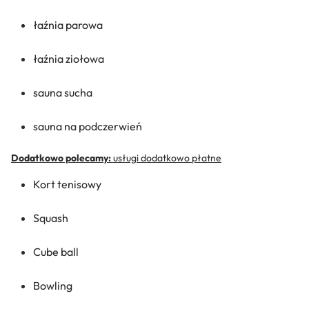
łaźnia parowa
łaźnia ziołowa
sauna sucha
sauna na podczerwień
Dodatkowo polecamy:
usługi dodatkowo płatne
Kort tenisowy
Squash
Cube ball
Bowling