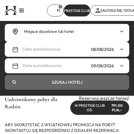
Przejdź
do
PL
ZALOGUJ SIĘ / DOŁ
PRESTIGE CLUB
treści
Data zameldowania
Data wymeldowania
SZUKAJ HOTELI
Rezerwuj jeszcze taniej!
Uzdrowiskowy pobyt dla
Rodzin
W PRESTIGE CLUB
791.00
OD
PLN,-
ABY SKORZYSTAĆ Z WYJĄTKOWEJ PROMOCJI NA POBYT
SKONTAKTUJ SIĘ BEZPOŚREDNIO Z DZIAŁEM REZERWACJI: