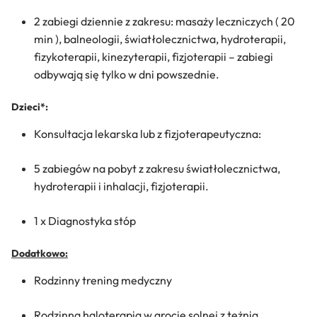
2 zabiegi dziennie z zakresu: masaży leczniczych ( 20
min ), balneologii, światłolecznictwa, hydroterapii,
fizykoterapii, kinezyterapii, fizjoterapii – zabiegi
odbywają się tylko w dni powszednie.
Dzieci*:
Konsultacja lekarska lub z fizjoterapeutyczna:
5 zabiegów na pobyt z zakresu światłolecznictwa,
hydroterapii i inhalacji, fizjoterapii.
1 x Diagnostyka stóp
Dodatkowo:
Rodzinny trening medyczny
Rodzinna haloterapia w grocie solnej z tężnią