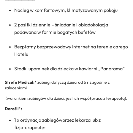
Nocleg w komfortowym, klimatyzowanym pokoju
2 posiłki dziennie – śniadanie i obiadokolacja
podawana w formie bogatych bufetów
Bezpłatny bezprzewodowy Internet na terenie całego
Hotelu
Słodki upominek dla dziecka w kawiarni „Panorama”
Strefa Medical:
* zabiegi dotyczą dzieci od 6 r.ż zgodnie z
zaleceniami
(warunkiem zabiegów dla dzieci, jest ich współpraca z terapeutą).
Dorośli*:
1 x ordynacja zabiegówprzez lekarza lub z
fizjoterapeutę: