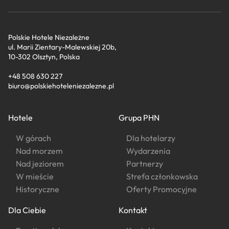
Polskie Hotele Niezależne
ul. Marii Zientary-Malewskiej 20b,
10-302 Olsztyn, Polska
+48 508 630 227
biuro@polskiehoteleniezalezne.pl
Hotele
Grupa PHN
W górach
Dla hotelarzy
Nad morzem
Wydarzenia
Nad jeziorem
Partnerzy
W mieście
Strefa członkowska
Historyczne
Oferty Promocyjne
Dla Ciebie
Kontakt