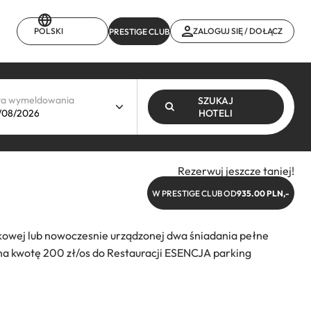
POLSKI
ZALOGUJ SIĘ / DOŁĄCZ
PRESTIGE CLUB
ta wymeldowania
SZUKAJ
HOTELI
Rezerwuj jeszcze taniej!
W PRESTIGE CLUB OD
935.00 PLN,-
owej lub nowoczesnie urządzonej dwa śniadania pełne
r na kwotę 200 zł/os do Restauracji ESENCJA parking