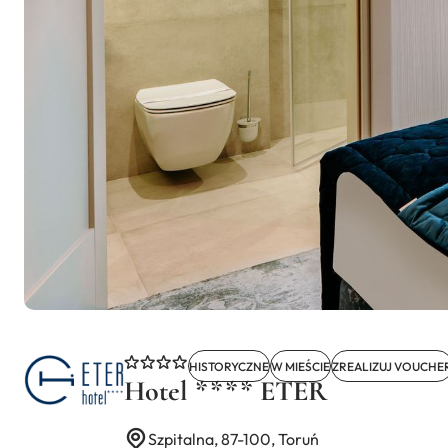
HISTORYCZNE
W MIEŚCIE
ZREALIZUJ VOUCHE
Hotel **** ETER
Szpitalna, 87-100, Toruń