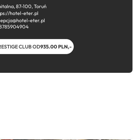
italna, 87-100, Toruń
ps://hotel-eter.pl
cepcja@hotel-eter.pl
8785904904
RESTIGE CLUB OD
935.00 PLN,-