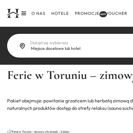
Przejdź
do
O NAS
HOTELE
PROMOCJE
VOUCHER
409
treści
Dokąd się wybierasz
Ferie w Toruniu – zimowy
Pakiet obejmuje: powitanie grzańcem lub herbatą zimową 
naturalnych produktów dostęp do strefy relaksu (sauna sucha