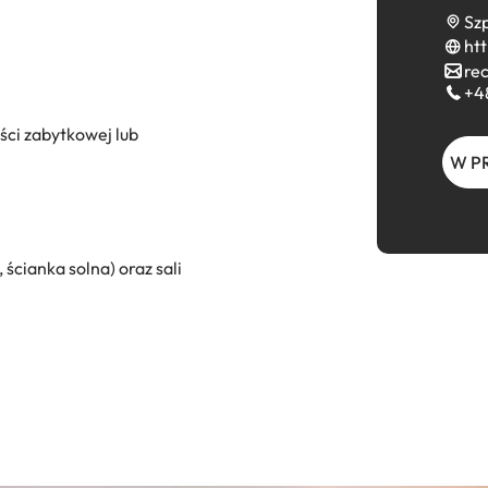
Szp
htt
re
+4
ci zabytkowej lub
W P
 ścianka solna) oraz sali