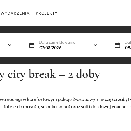
WYDARZENIA
PROJEKTY
Data zameldowania
Da
 city break – 2 doby
dwa noclegi w komfortowym pokoju 2-osobowym w części zabytk
, fotele do masażu, ścianka solna) oraz sali bilardowej vouche