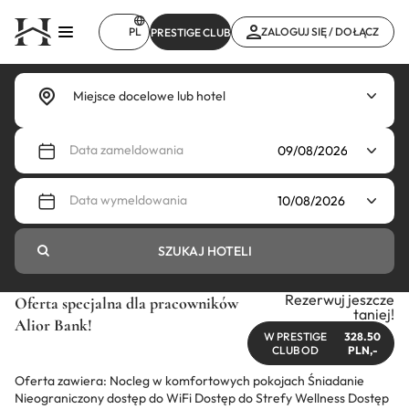
Przejdź
do
PL
ZALOGUJ SIĘ / DOŁĄCZ
PRESTIGE CLUB
treści
Data zameldowania
Data wymeldowania
SZUKAJ HOTELI
Rezerwuj jeszcze
Oferta specjalna dla pracowników
taniej!
Alior Bank!
W PRESTIGE
328.50
CLUB OD
PLN,-
Oferta zawiera: Nocleg w komfortowych pokojach Śniadanie
Nieograniczony dostęp do WiFi Dostęp do Strefy Wellness Dostęp