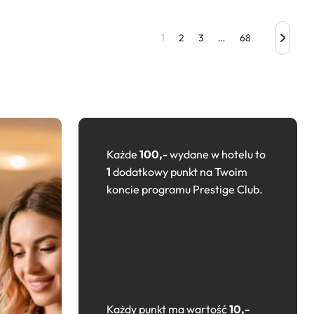
1
2
3
…
68
Każde
100,-
wydane w hotelu to
1
dodatkowy punkt na Twoim
koncie programu Prestige Club.
Każdy punkt ma wartość
10,-