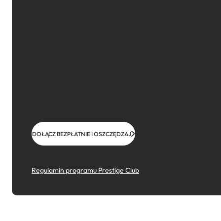
DOŁĄCZ BEZPŁATNIE I OSZCZĘDZAJ
Regulamin programu Prestige Club