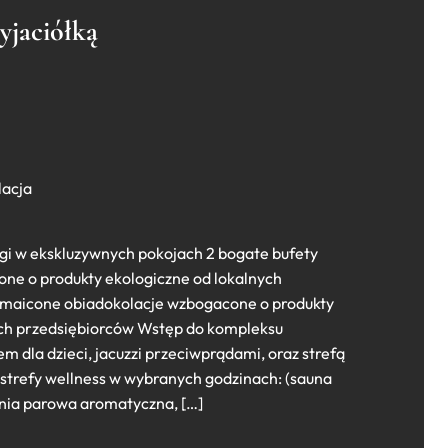
yjaciółką
lacja
egi w ekskluzywnych pokojach 2 bogate bufety
ne o produkty ekologiczne od lokalnych
zmaicone obiadokolacje wzbogacone o produkty
ych przedsiębiorców Wstęp do kompleksu
m dla dzieci, jacuzzi przeciwprądami, oraz strefą
strefy wellness w wybranych godzinach: (sauna
aźnia parowa aromatyczna, […]