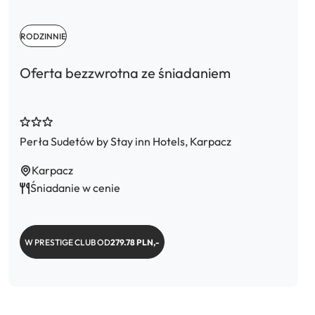
RODZINNIE
Oferta bezzwrotna ze śniadaniem
Perła Sudetów by Stay inn Hotels, Karpacz
Karpacz
Śniadanie w cenie
W PRESTIGE CLUB OD
279.78 PLN,-