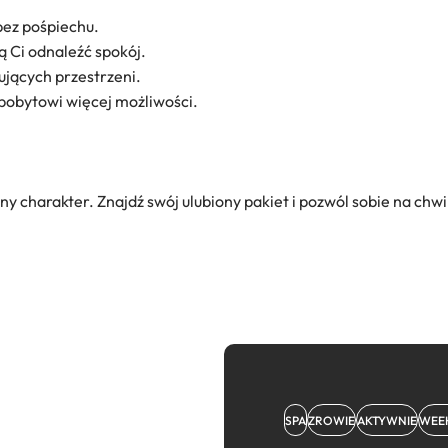
bez pośpiechu.
ą Ci odnaleźć spokój.
rujących przestrzeni.
 pobytowi więcej możliwości.
ny charakter. Znajdź swój ulubiony pakiet i pozwól sobie na chwi
SPA
ZROWIE
AKTYWNIE
WEE