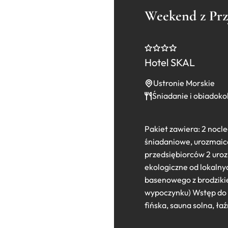
Weekend z Prz
Hotel SKAL
Ustronie Morskie
Śniadanie i obiadoko
Pakiet zawiera: 2 nocl
śniadaniowe, urozmaico
przedsiębiorców 2 uro
ekologiczne od lokaln
basenowego z brodzikie
wypoczynku) Wstęp do 
fińska, sauna solna, ł