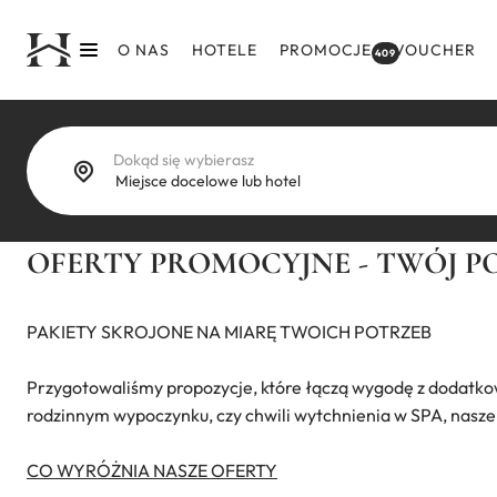
Przejdź
do
O NAS
HOTELE
PROMOCJE
VOUCHER
409
treści
Dokąd się wybierasz
OFERTY PROMOCYJNE - TWÓJ 
PAKIETY SKROJONE NA MIARĘ TWOICH POTRZEB
Przygotowaliśmy propozycje, które łączą wygodę z dodatko
rodzinnym wypoczynku, czy chwili wytchnienia w SPA, nasze p
CO WYRÓŻNIA NASZE OFERTY