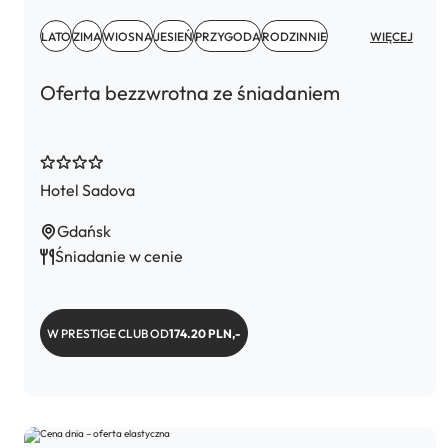
LATO
ZIMA
WIOSNA
JESIEŃ
PRZYGODA
RODZINNIE
WIĘCEJ
Oferta bezzwrotna ze śniadaniem
Hotel Sadova
Gdańsk
Śniadanie w cenie
W PRESTIGE CLUB OD
174.20 PLN,-