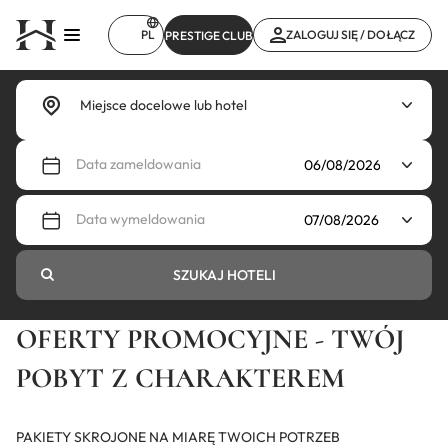
Przejdź
do
PL
ZALOGUJ SIĘ / DOŁĄCZ
PRESTIGE CLUB
treści
Data zameldowania
Data wymeldowania
SZUKAJ HOTELI
OFERTY PROMOCYJNE - TWÓJ
POBYT Z CHARAKTEREM
PAKIETY SKROJONE NA MIARĘ TWOICH POTRZEB