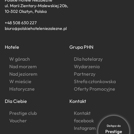
ul. Marii Zientary-Malewskiej 20b,
10-302 Olsztyn, Polska
+48 508 630 227
biuro@polskiehoteleniezalezne.pl
Hotele
Grupa PHN
W górach
Dla hotelarzy
Nad morzem
Wydarzenia
Nad jeziorem
Partnerzy
W mieście
Strefa członkowska
Historyczne
Oferty Promocyjne
Dla Ciebie
Kontakt
Prestige club
Kontakt
Voucher
facebook
Dołącz do
Instagram
Prestige