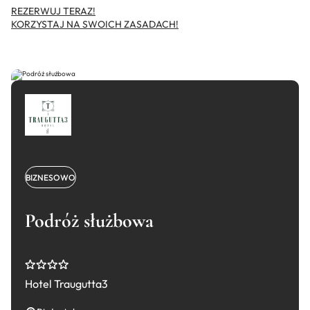
REZERWUJ TERAZ!
KORZYSTAJ NA SWOICH ZASADACH!
BIZNESOWO
WIĘCEJ
Podróż służbowa
Hotel Traugutta3