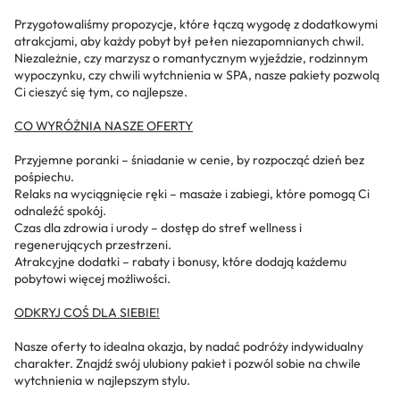
Przygotowaliśmy propozycje, które łączą wygodę z dodatkowymi
atrakcjami, aby każdy pobyt był pełen niezapomnianych chwil.
Niezależnie, czy marzysz o romantycznym wyjeździe, rodzinnym
wypoczynku, czy chwili wytchnienia w SPA, nasze pakiety pozwolą
Ci cieszyć się tym, co najlepsze.
CO WYRÓŻNIA NASZE OFERTY
Przyjemne poranki – śniadanie w cenie, by rozpocząć dzień bez
pośpiechu.
Relaks na wyciągnięcie ręki – masaże i zabiegi, które pomogą Ci
odnaleźć spokój.
Czas dla zdrowia i urody – dostęp do stref wellness i
regenerujących przestrzeni.
Atrakcyjne dodatki – rabaty i bonusy, które dodają każdemu
pobytowi więcej możliwości.
ODKRYJ COŚ DLA SIEBIE!
Nasze oferty to idealna okazja, by nadać podróży indywidualny
charakter. Znajdź swój ulubiony pakiet i pozwól sobie na chwile
wytchnienia w najlepszym stylu.