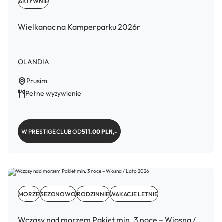
AKTYWNIE
Wielkanoc na Kamperparku 2026r
OLANDIA
Prusim
Pełne wyzywienie
W PRESTIGE CLUB OD
511.00 PLN,-
MORZE
SEZONOWO
RODZINNIE
WAKACJE LETNIE
Wczasy nad morzem Pakiet min. 3 noce – Wiosna /