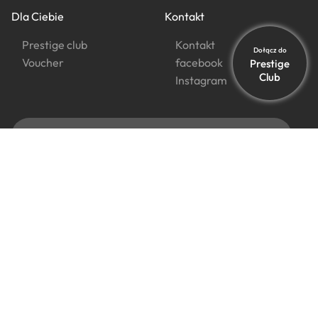
Dla Ciebie
Kontakt
Prestige club
Kontakt
Dołącz do
Voucher
facebook
Prestige
Club
Instagram
Newsletter Polskich Hoteli Niezależnych zapewnia dostęp do promocji,
ofert specjalnych, nowych usług i atrakcji, oferuje ekskluzywne rabaty,
ułatwia planowanie podróży.
Copyright 2026 Polskie Hotele Niezależne
Polityka prywatności
Lex Kamilek
Projekty