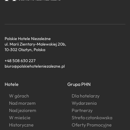
Polskie Hotele Niezależne
ul. Marii Zientary-Malewskiej 20b,
10-302 Olsztyn, Polska
+48 508 630 227
biuro@polskiehoteleniezalezne.pl
Hotele
Grupa PHN
W górach
Dla hotelarzy
Nad morzem
Wydarzenia
Nad jeziorem
Partnerzy
W mieście
Strefa członkowska
Historyczne
Oferty Promocyjne