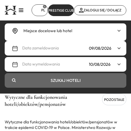
Przejdź
do
PL
ZALOGUJ SIĘ / DOŁĄCZ
PRESTIGE CLUB
treści
Data zameldowania
Data wymeldowania
SZUKAJ HOTELI
Wytyczne dla funkcjonowania
POZOSTAŁE
hoteli/obiektów/pensjonatów
Wytyczne dla funkcjonowania hoteli/obiektów/pensjonatów w
trakcie epidemii COVID-19 w Polsce. Ministerstwo Rozwoju w