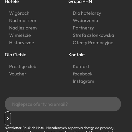
Hotele
Grupa PHN
W górach
Dla hotelarzy
Nad morzem
Wydarzenia
Nad jeziorem
Partnerzy
W mieście
Strefa członkowska
Historyczne
Oferty Promocyjne
Dla Ciebie
Kontakt
Prestige club
Kontakt
Voucher
facebook
Instagram
Newsletter Polskich Hoteli Niezależnych zapewnia dostęp do promocji,