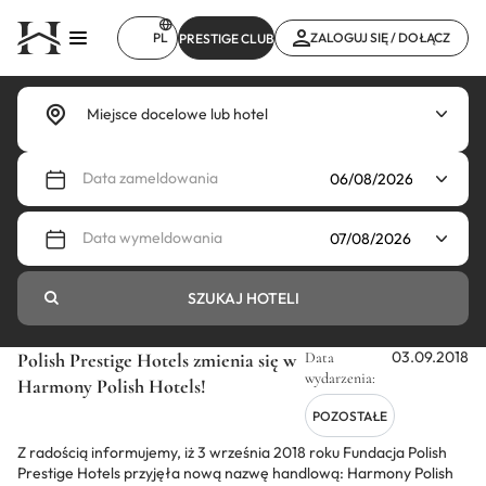
Przejdź
do
PL
ZALOGUJ SIĘ / DOŁĄCZ
PRESTIGE CLUB
treści
Data zameldowania
Data wymeldowania
SZUKAJ HOTELI
03.09.2018
Polish Prestige Hotels zmienia się w
Data
wydarzenia:
Harmony Polish Hotels!
POZOSTAŁE
Z radością informujemy, iż 3 września 2018 roku Fundacja Polish
Prestige Hotels przyjęła nową nazwę handlową: Harmony Polish