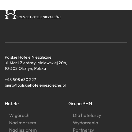
POLSKIE HOTELE NIEZALEŻNE
Polskie Hotele Niezależne
ul. Marii Zientary-Malewskiej 20b,
10-302 Olsztyn, Polska
+48 508 630 227
biuro@polskiehoteleniezalezne.pl
Hotele
Grupa PHN
W górach
Dla hotelarzy
Nad morzem
Wydarzenia
Nad jeziorem
Partnerzy